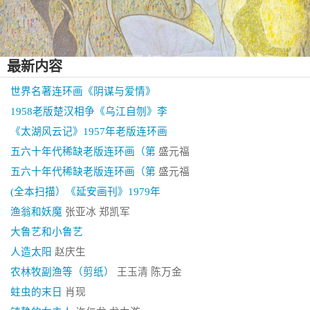
最新内容
世界名著连环画《阴谋与爱情》
1958老版楚汉相争《乌江自刎》李
《太湖风云记》1957年老版连环画
五六十年代稀缺老版连环画（第
盛元福
五六十年代稀缺老版连环画（第
盛元福
(全本扫描）《延安画刊》1979年
渔翁和妖魔
张亚冰 郑凯军
大鲁艺和小鲁艺
人造太阳
赵庆生
农林牧副渔等（剪纸）
王玉清 陈万金
蛀虫的末日
肖现