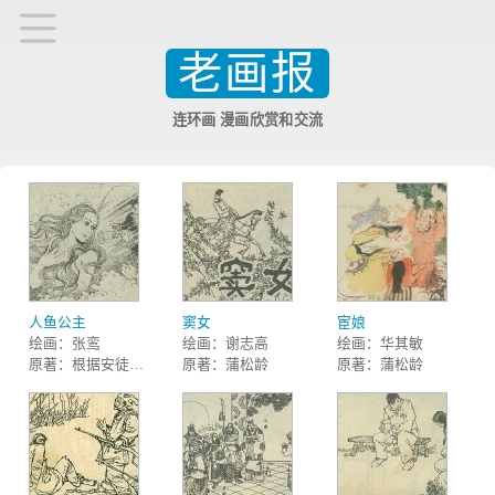
老画报
连环画 漫画欣赏和交流
人鱼公主
窦女
宦娘
绘画：张鸾
绘画：谢志高
绘画：华其敏
原著：根据安徒生童话改编
原著：蒲松龄
原著：蒲松龄