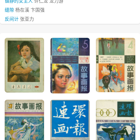
镇静的女主人
许仁龙 龙力游
缝隙
杨在溪 卞国强
反间计
张亚力