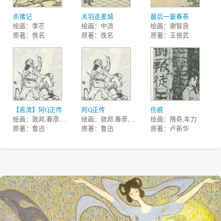
杀猪记
关羽走麦城
最后一篓春茶
绘画：李芒
绘画：中流
绘画：谢智良
原著：佚名
原著：佚名
原著：王振武
【高清】阿Q正传
阿Q正传
伤痕
绘画：敦邦,春彦,红倩
绘画：敦邦,春彦,红倩
绘画：隋奇,车力
原著：鲁迅
原著：鲁迅
原著：卢新华