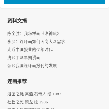
资料文摘
陈全胜：我怎样画《洛神赋》
李晨：连环画如何面向大众需求
走近中国报业的少年时代
浅谈丁聪早期漫画
杂谈我国连环画报刊的发展
连画推荐
泄密之谜 高燕,石奇人 绘 1982
杜丘之死 德龙 绘 1986