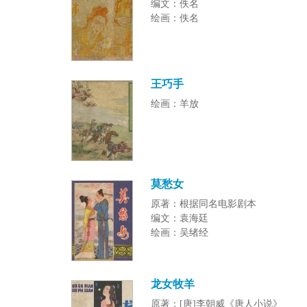
编文：佚名
绘画：佚名
王巧手
绘画：羊放
莫愁女
原著：根据同名电影剧本
编文：袁海廷
绘画：吴绪经
龙女牧羊
原著：[唐]李朝威《唐人小说》