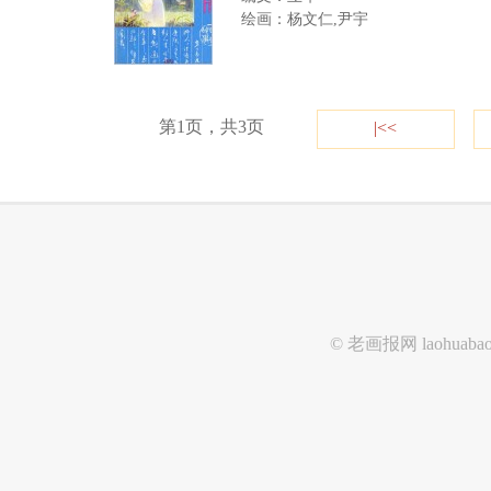
绘画：杨文仁,尹宇
第1页，共3页
|<<
© 老画报网
laohuaba