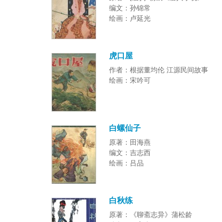
编文：孙锦常
绘画：卢延光
虎口屋
作者：根据董均伦 江源民间故事
绘画：宋吟可
白螺仙子
原著：田海燕
编文：吉志西
绘画：吕品
白秋练
原著：《聊斋志异》蒲松龄