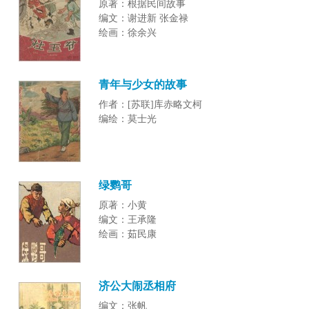
原著：根据民间故事
编文：谢进新 张金禄
绘画：徐余兴
青年与少女的故事
作者：[苏联]库赤略文柯
编绘：莫士光
绿鹦哥
原著：小黄
编文：王承隆
绘画：茹民康
济公大闹丞相府
编文：张帆