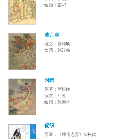
绘画：芷杞
波月洞
编文：郭烽明
绘画：刘汉宗
阿绣
原著：蒲松龄
编文：江虹
绘画：陈殿栋
促织
原著：《聊斋志异》蒲松龄