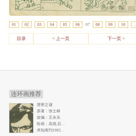
01
02
03
04
05
06
07
08
09
10
目录
< 上一页
下一页 >
连环画推荐
泄密之谜
原著：张士林
改编：王永乐
绘画：高燕,石奇人
求知画刊1982年2期