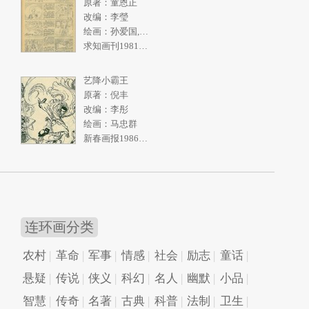
原著：童恩正
改编：李瑩
绘画：孙爱国,张一民
求知画刊1981年2期
艺降小霸王
原著：倪丰
改编：李彤
绘画：马忠群
新春画报1986年10期
连环画分类
农村
革命
军事
情感
社会
励志
童话
悬疑
传说
侠义
科幻
名人
幽默
小品
智慧
传奇
名著
古典
科普
法制
卫生