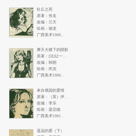
杜丘之死
原著：佚名
改编：兰天
绘画：德龙
广西美术1986年5期
摩天大楼下的阴影
原著：[法]让一皮埃尔.拉阿里
改编：秋朗
绘画：闭克
广西美术1986年4期
来自俄国的爱情
原著：（英）伊恩弗利明
改编：李乐
绘画：梁启德
广西美术1981年2期
遥远的爱（下）