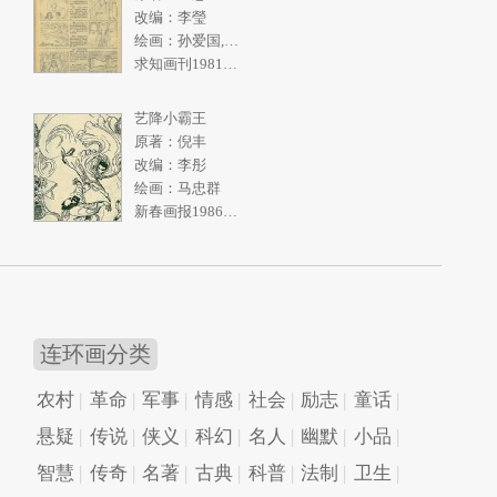
改编：李瑩
绘画：孙爱国,张一民
求知画刊1981年2期
艺降小霸王
原著：倪丰
改编：李彤
绘画：马忠群
新春画报1986年10期
连环画分类
农村
革命
军事
情感
社会
励志
童话
悬疑
传说
侠义
科幻
名人
幽默
小品
智慧
传奇
名著
古典
科普
法制
卫生