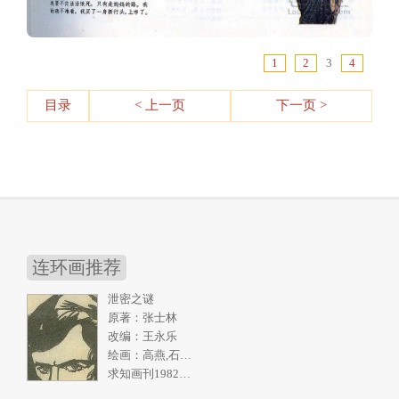
1
2
3
4
目录
< 上一页
下一页 >
连环画推荐
泄密之谜
原著：张士林
改编：王永乐
绘画：高燕,石奇人
求知画刊1982年2期