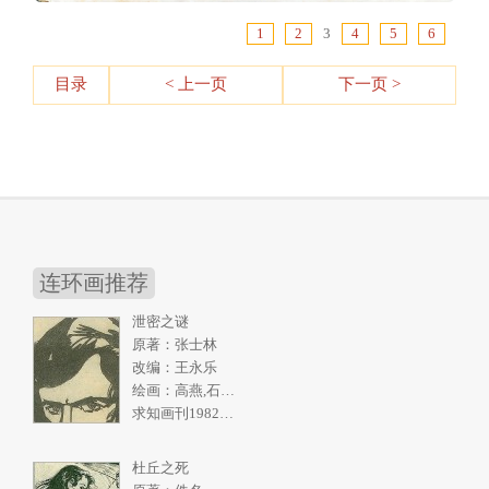
1
2
3
4
5
6
目录
< 上一页
下一页 >
连环画推荐
泄密之谜
原著：张士林
改编：王永乐
绘画：高燕,石奇人
求知画刊1982年2期
杜丘之死