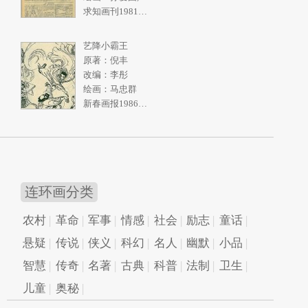
求知画刊1981年2期
艺降小霸王
原著：倪丰
改编：李彤
绘画：马忠群
新春画报1986年10期
连环画分类
农村
革命
军事
情感
社会
励志
童话
悬疑
传说
侠义
科幻
名人
幽默
小品
智慧
传奇
名著
古典
科普
法制
卫生
儿童
奥秘