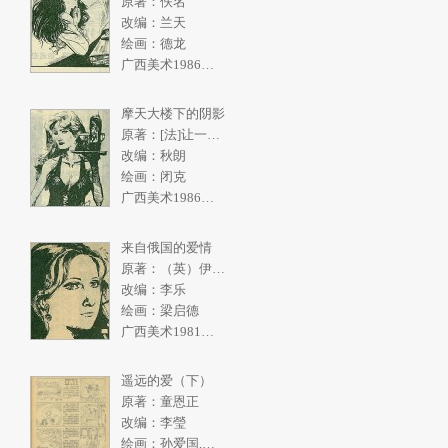
原著：佚名
改编：兰天
绘画：德龙
广西美术1986年5期
摩天大楼下的阴影
原著：[法]让一皮埃尔.拉阿里
改编：秋朗
绘画：闭克
广西美术1986年4期
来自俄国的爱情
原著：（英）伊恩弗利明
改编：李乐
绘画：梁启德
广西美术1981年2期
遥远的爱（下）
原著：童恩正
改编：李瑩
绘画：孙爱国,张一民