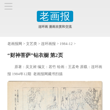
老画报
连环画 漫画欣赏和交流
老画报网
>
文艺类
>
连环画报
>
1984-12
>
“财神菩萨”钻衣橱 第2页
原著：吴文昶 编文：若竹 绘画：王孟奇 原载：连环画
报 1984年12期 老画报网藏书扫描