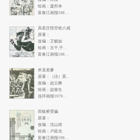
绘画：庞邦本
富春江画报1986年4期
高老庄悟空收八戒
原著：
改编：王毓如
绘画：古干,于绍文
富春江画报1982年2期
米龙老爹
原著：（法）莫泊桑
改编：赵云舞
绘画：赵俊生
连环画报1979年10期
郑板桥受骗
原著：
改编：沈山煌
绘画：卢延光
富春江画报1986年3期