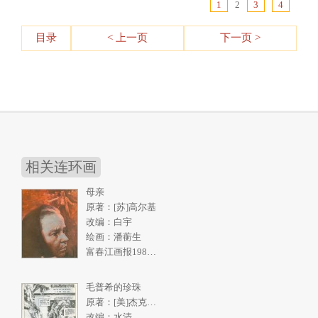
1
2
3
4
目录
< 上一页
下一页 >
相关连环画
母亲
原著：[苏]高尔基
改编：白宇
绘画：潘蘅生
富春江画报1986年5期
毛普希的珍珠
原著：[美]杰克伦敦《南洋购珠记》
改编：水清