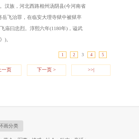
忠武。汉族，河北西路相州汤阴县(今河南省
罪名将岳飞治罪，在临安大理寺狱中被狱卒
庙曰忠烈。淳熙六年(1180年)，谥武
》)。
1
2
3
4
5
上一页
下一页 >
>>|
环画分类