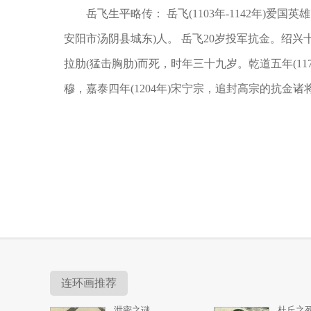
岳飞生平略传： 岳飞(1103年-1142年
安阳市汤阴县城东)人。 岳飞20岁投军抗金。绍兴十
拉肋(猛击胸肋)而死，时年三十九岁。乾道五年(1
穆，嘉泰四年(1204年)宋宁宗，追封高宗的抗金
连环画推荐
泄密之谜
杜丘之