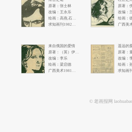
原著：张士林
原著：
改编：王永乐
改编：
绘画：高燕,石奇人
绘画：
求知画刊1982年2期
来自俄国的爱情
遥远的
原著：（英）伊恩弗利明
原著：
改编：李乐
改编：
绘画：梁启德
广西美术1981年2期
© 老画报网
laohuaba