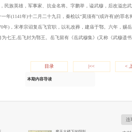
)爱国英雄，民族英雄，军事家、抗金名将。字鹏举，谥武穆，后改溢
一年(1141年)十二月二十九日，秦桧以“莫须有”(或许有)的
170年)，宋孝宗诏复岳飞官职，以礼改葬，建庙于鄂。六年，赐岳飞
诸将为七王,岳飞封为鄂王。岳飞留有《岳武穆集》(又称《武穆遗书
目录
|<<
< 
本期内容导读
连
死
摩天大楼下的阴影