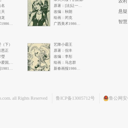
农村
佚名
原著：[法]让一皮埃尔.拉阿里
悬疑
兰天
改编：秋朗
德龙
绘画：闭克
智慧
广西美术1986年5期
广西美术1986年4期
爱（下）
艺降小霸王
童恩正
原著：倪丰
李瑩
改编：李彤
绘画：孙爱国,张一民
绘画：马忠群
求知画刊1981年2期
新春画报1986年10期
o.com
. all Rights Reserved
鲁ICP备13005712号
鲁公网安备 