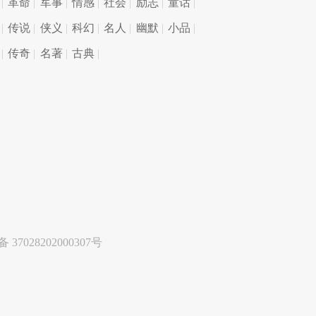
革命
军事
情感
社会
励志
童话
传说
侠义
科幻
名人
幽默
小品
传奇
名著
古典
37028202000307号