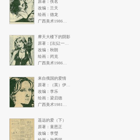
原著：佚名
改编：兰天
绘画：德龙
广西美术1986年5期
摩天大楼下的阴影
原著：[法]让一皮埃尔.拉阿里
改编：秋朗
绘画：闭克
广西美术1986年4期
来自俄国的爱情
原著：（英）伊恩弗利明
改编：李乐
绘画：梁启德
广西美术1981年2期
遥远的爱（下）
原著：童恩正
改编：李瑩
绘画：孙爱国,张一民