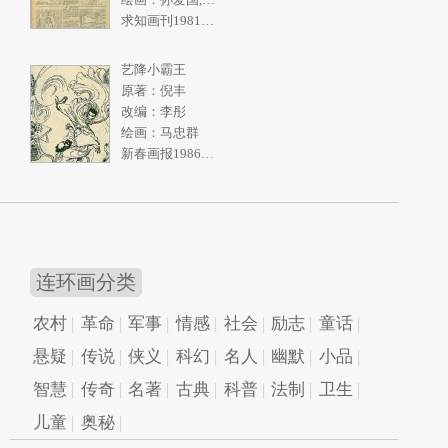
求知画刊1981年2期
艺降小霸王
原著：倪丰
改编：李彤
绘画：马忠群
新春画报1986年10期
连环画分类
农村
革命
军事
情感
社会
励志
童话
悬疑
传说
侠义
科幻
名人
幽默
小品
智慧
传奇
名著
古典
科普
法制
卫生
儿童
奥秘