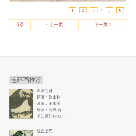
1
2
3
4
5
6
目录
< 上一页
下一页 >
连环画推荐
泄密之谜
原著：张士林
改编：王永乐
绘画：高燕,石奇人
求知画刊1982年2期
杜丘之死