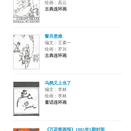
绘画：高云
古典连环画
誓共患难
编文：王素一
绘画：罗兴
古典连环画
乌鸦又上当了
编文：李林
绘画：李林
童话连环画
《万花筒画报》1985年5期封面