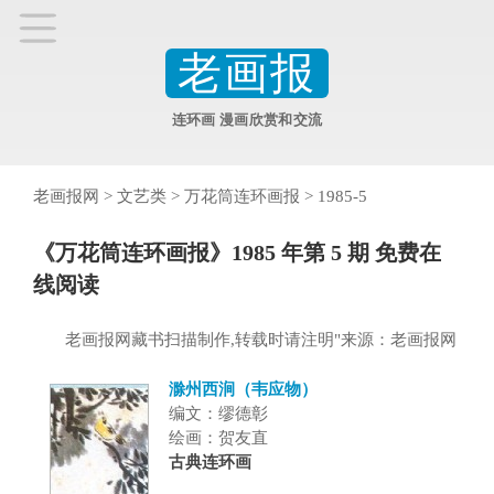
老画报
连环画 漫画欣赏和交流
老画报网
>
文艺类
>
万花筒连环画报
>
1985-5
《万花筒连环画报》1985 年第 5 期 免费在
线阅读
老画报网藏书扫描制作,转载时请注明"来源：老画报网
滁州西涧（韦应物）
编文：缪德彰
绘画：贺友直
古典连环画