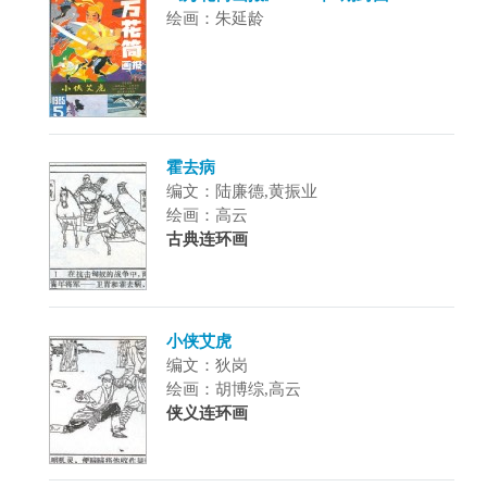
绘画：朱延龄
霍去病
编文：陆廉德,黄振业
绘画：高云
古典连环画
小侠艾虎
编文：狄岗
绘画：胡博综,高云
侠义连环画