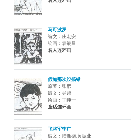
名人连环画
马可波罗
编文：庄宏安
绘画：袁银昌
名人连环画
假如那次没搞错
原著：张彦
编文：吴越
绘画：丁纯一
童话连环画
飞将军李广
编文：陆廉德,黄振业