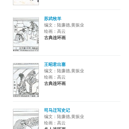
苏武牧羊
编文：陆廉德,黄振业
绘画：高云
古典连环画
王昭君出塞
编文：陆廉德,黄振业
绘画：高云
古典连环画
司马迁写史记
编文：陆廉德,黄振业
绘画：高云