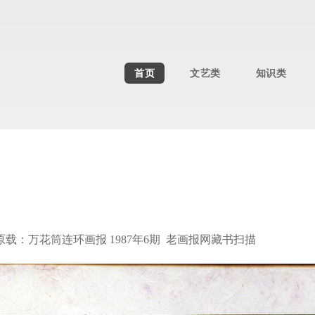
首页
文艺类
知识类
原载：万花筒连环画报 1987年6期 老画报网藏书扫描