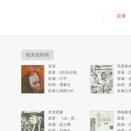
目录
相关连环画
母亲
毛普希
原著：[苏]高尔基
改编：白宇
改编：
绘画：潘蘅生
绘画：
富春江画报1986年5期
米龙老爹
郑板桥
原著：（法）莫泊桑
原著：
改编：赵云舞
改编：
绘画：赵俊生
绘画：