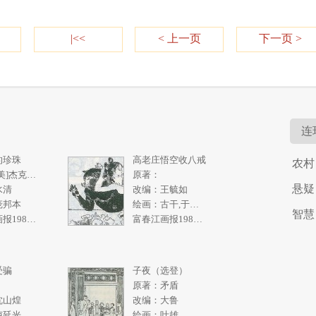
|<<
< 上一页
下一页 >
连
的珍珠
高老庄悟空收八戒
农村
原著：[美]杰克伦敦《南洋购珠记》
原著：
悬疑
水清
改编：王毓如
庞邦本
绘画：古干,于绍文
智慧
富春江画报1986年4期
富春江画报1982年2期
受骗
子夜（选登）
原著：矛盾
沈山煌
改编：大鲁
卢延光
绘画：叶雄