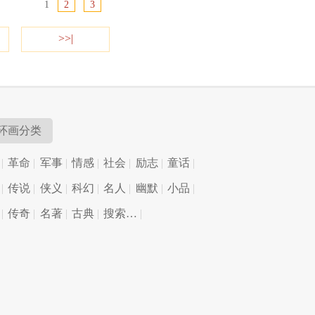
1
2
3
>>|
环画分类
革命
军事
情感
社会
励志
童话
传说
侠义
科幻
名人
幽默
小品
传奇
名著
古典
搜索…