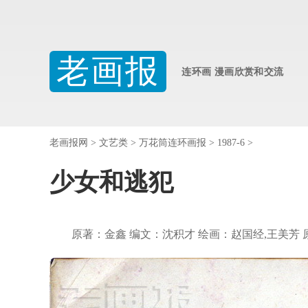
老画报
连环画 漫画欣赏和交流
老画报网
>
文艺类
>
万花筒连环画报
>
1987-6
>
少女和逃犯
原著：金鑫 编文：沈积才 绘画：赵国经,王美芳 