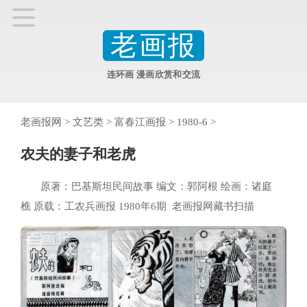
老画报
连环画 漫画欣赏和交流
老画报网
>
文艺类
>
富春江画报
>
1980-6
>
农夫的妻子和老虎
原著：巴基斯坦民间故事 编文：郭阿根 绘画：诸庭
樵 原载：工农兵画报 1980年6期 老画报网藏书扫描