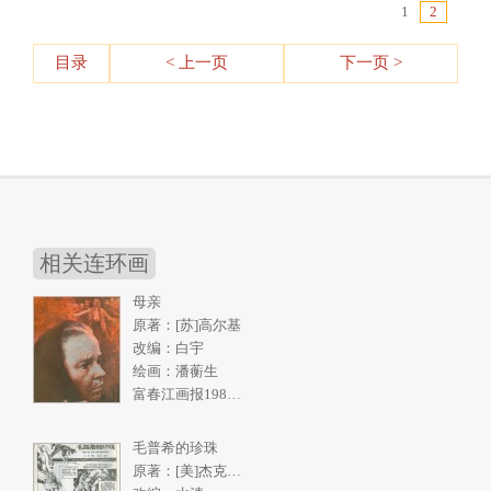
1
2
目录
< 上一页
下一页 >
相关连环画
母亲
原著：[苏]高尔基
改编：白宇
绘画：潘蘅生
富春江画报1986年5期
毛普希的珍珠
原著：[美]杰克伦敦《南洋购珠记》