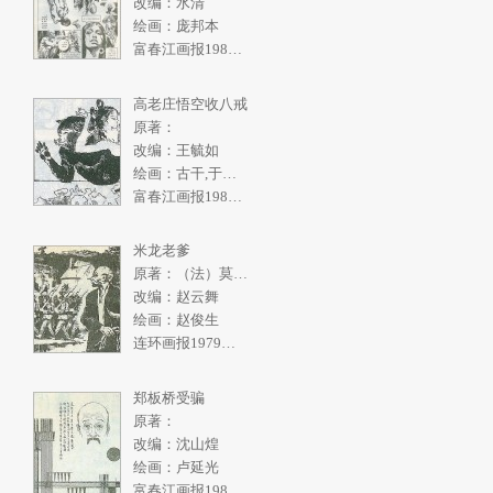
改编：水清
绘画：庞邦本
富春江画报1986年4期
高老庄悟空收八戒
原著：
改编：王毓如
绘画：古干,于绍文
富春江画报1982年2期
米龙老爹
原著：（法）莫泊桑
改编：赵云舞
绘画：赵俊生
连环画报1979年10期
郑板桥受骗
原著：
改编：沈山煌
绘画：卢延光
富春江画报1986年3期