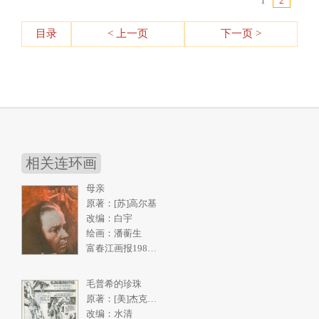
1
2
目录
< 上一页
下一页 >
相关连环画
母亲
原著：[苏]高尔基
改编：白宇
绘画：潘蘅生
富春江画报1986年5期
毛普希的珍珠
原著：[美]杰克伦敦《南洋购珠记》
改编：水清