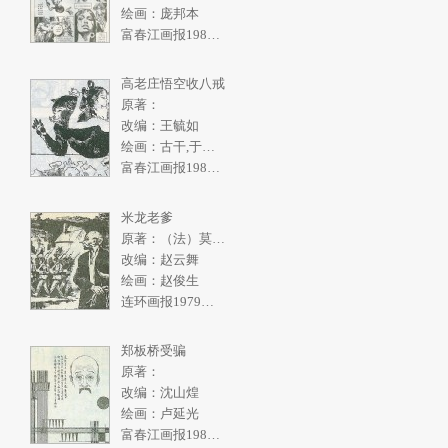
绘画：庞邦本
富春江画报1986年4期
高老庄悟空收八戒
原著：
改编：王毓如
绘画：古干,于绍文
富春江画报1982年2期
米龙老爹
原著：（法）莫泊桑
改编：赵云舞
绘画：赵俊生
连环画报1979年10期
郑板桥受骗
原著：
改编：沈山煌
绘画：卢延光
富春江画报1986年3期