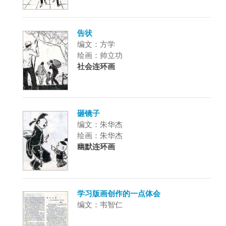
告状
编文：方学
绘画：帅立功
社会连环画
砸镜子
编文：朱华杰
绘画：朱华杰
幽默连环画
学习版画创作的一点体会
编文：韦智仁