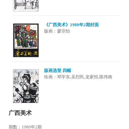
《广西美术》1980年2期封面
版画：廖宗怡
版画选登 四幅
绘画：邓学东,吴烈民,龙家恒,陈伟南
广西美术
期数：1980年2期