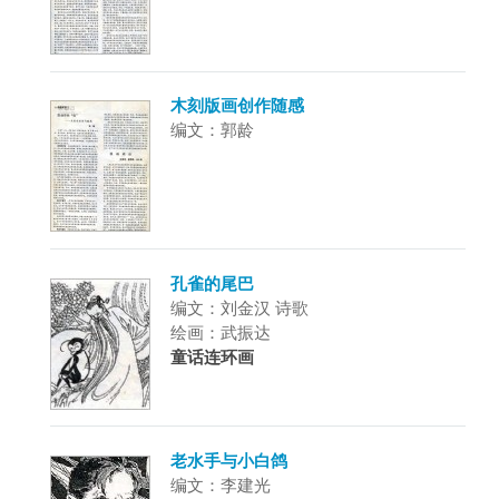
木刻版画创作随感
编文：郭龄
孔雀的尾巴
编文：刘金汉 诗歌
绘画：武振达
童话连环画
老水手与小白鸽
编文：李建光