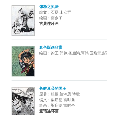
张释之执法
编文：石磊 宋安群
绘画：南乡子
古典连环画
套色版画欣赏
绘画：徐匡,郭龄,杨启鸿,阿鸽,区焕章,彭诚
长驴耳朵的国王
原著：根据 兰鸿恩 诗歌
编文：梁启德 雷时圣
绘画：梁启德,雷时圣
童话连环画