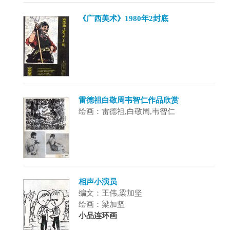
《广西美术》1980年2封底
雷德祖白敬周韦智仁作品欣赏
绘画：雷德祖,白敬周,韦智仁
相声小演员
编文：王伟,梁加坚
绘画：梁加坚
小品连环画