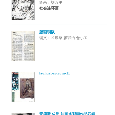
绘画：柒万里
社会连环画
版画琐谈
编文：区焕章 廖宗怡 仓小宝
laohuabao.com-11
安德斯.佐恩 油画水彩画作品四幅