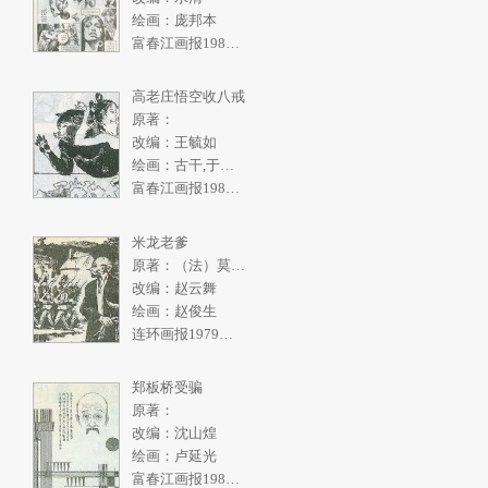
绘画：庞邦本
富春江画报1986年4期
高老庄悟空收八戒
原著：
改编：王毓如
绘画：古干,于绍文
富春江画报1982年2期
米龙老爹
原著：（法）莫泊桑
改编：赵云舞
绘画：赵俊生
连环画报1979年10期
郑板桥受骗
原著：
改编：沈山煌
绘画：卢延光
富春江画报1986年3期