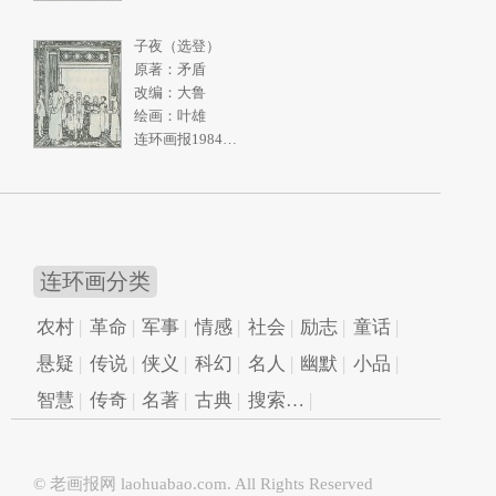
子夜（选登）
原著：矛盾
改编：大鲁
绘画：叶雄
连环画报1984年11期
连环画分类
农村
革命
军事
情感
社会
励志
童话
悬疑
传说
侠义
科幻
名人
幽默
小品
智慧
传奇
名著
古典
搜索…
© 老画报网
laohuabao.com
. All Rights Reserved