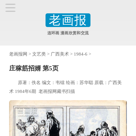
老画报
连环画 漫画欣赏和交流
老画报网
>
文艺类
>
广西美术
>
1984-6
>
庄稼筋招婿 第5页
原著：佚名 编文：韦镭 绘画：苏华聪 原载：广西美
术 1984年6期 老画报网藏书扫描