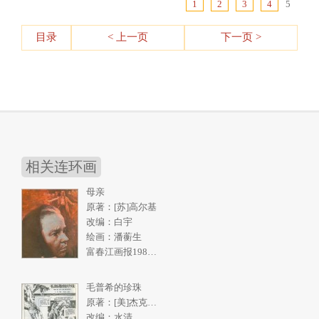
1
2
3
4
5
目录
< 上一页
下一页 >
相关连环画
母亲
原著：[苏]高尔基
改编：白宇
绘画：潘蘅生
富春江画报1986年5期
毛普希的珍珠
原著：[美]杰克伦敦《南洋购珠记》
改编：水清