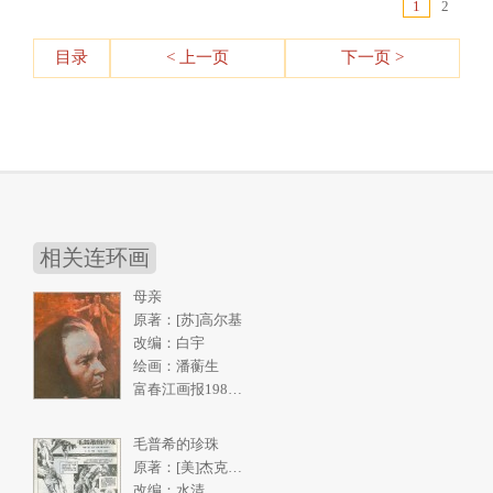
1
2
目录
< 上一页
下一页 >
相关连环画
母亲
原著：[苏]高尔基
改编：白宇
绘画：潘蘅生
富春江画报1986年5期
毛普希的珍珠
原著：[美]杰克伦敦《南洋购珠记》
改编：水清