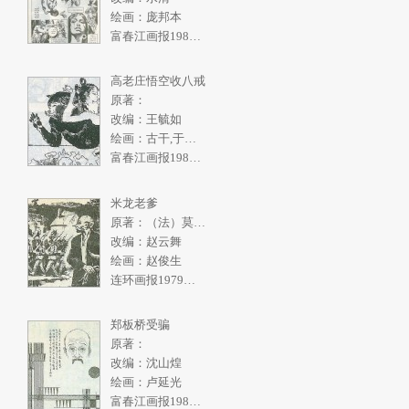
绘画：庞邦本
富春江画报1986年4期
高老庄悟空收八戒
原著：
改编：王毓如
绘画：古干,于绍文
富春江画报1982年2期
米龙老爹
原著：（法）莫泊桑
改编：赵云舞
绘画：赵俊生
连环画报1979年10期
郑板桥受骗
原著：
改编：沈山煌
绘画：卢延光
富春江画报1986年3期