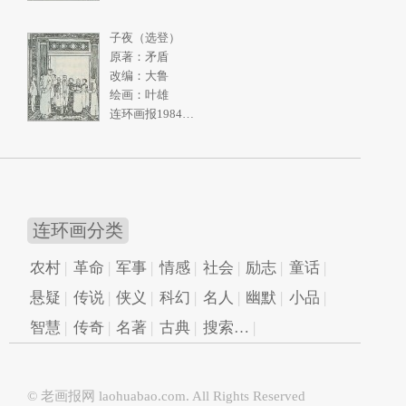
子夜（选登）
原著：矛盾
改编：大鲁
绘画：叶雄
连环画报1984年11期
连环画分类
农村
革命
军事
情感
社会
励志
童话
悬疑
传说
侠义
科幻
名人
幽默
小品
智慧
传奇
名著
古典
搜索…
© 老画报网
laohuabao.com
. All Rights Reserved