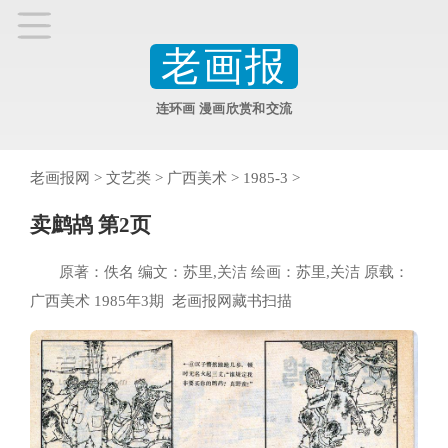
老画报
连环画 漫画欣赏和交流
老画报网
>
文艺类
>
广西美术
>
1985-3
>
卖鹧鸪 第2页
原著：佚名 编文：苏里,关洁 绘画：苏里,关洁 原载：
广西美术 1985年3期 老画报网藏书扫描