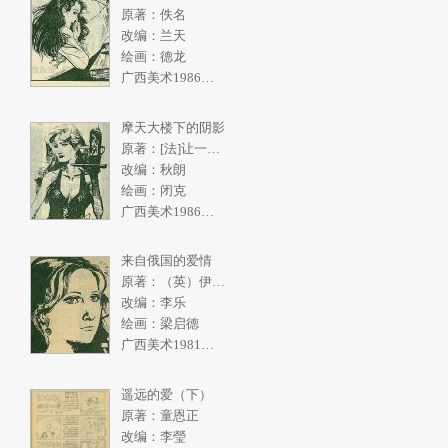
原著：佚名
改编：兰天
绘画：德龙
广西美术1986年5期
摩天大楼下的阴影
原著：[法]让一皮埃尔.拉阿里
改编：秋朗
绘画：闭克
广西美术1986年4期
来自俄国的爱情
原著：（英）伊恩弗利明
改编：李乐
绘画：梁启德
广西美术1981年2期
遥远的爱（下）
原著：童恩正
改编：李瑩