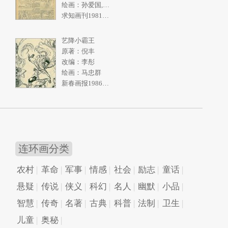
绘画：孙爱国,张一民
求知画刊1981年2期
艺降小霸王
原著：倪丰
改编：李彤
绘画：马忠群
新春画报1986年10期
连环画分类
农村
革命
军事
情感
社会
励志
童话
悬疑
传说
侠义
科幻
名人
幽默
小品
智慧
传奇
名著
古典
科普
法制
卫生
儿童
奥秘