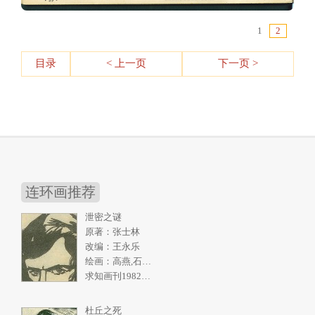
1
2
目录
< 上一页
下一页 >
连环画推荐
泄密之谜
原著：张士林
改编：王永乐
绘画：高燕,石奇人
求知画刊1982年2期
杜丘之死