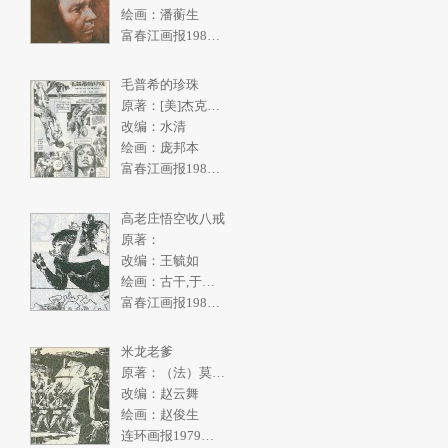
绘画：潘蘅生
富春江画报1986年5期
毛普希的珍珠
原著：[美]杰克伦敦《南洋购珠记》
改编：水清
绘画：庞邦本
富春江画报1986年4期
高老庄悟空收八戒
原著：
改编：王毓如
绘画：古干,于绍文
富春江画报1982年2期
米龙老爹
原著：（法）莫泊桑
改编：赵云舞
绘画：赵俊生
连环画报1979年10期