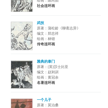
绘画：陈向阳
社会连环画
武技
原著：蒲松龄《聊斋志异》
编文：郑忠祥
绘画：林锴
传奇连环画
雅典的泰门
原著：[英]莎士比亚
编文：赵则训
绘画：黄冠余
名著连环画
一个儿子
原著：莫泊桑