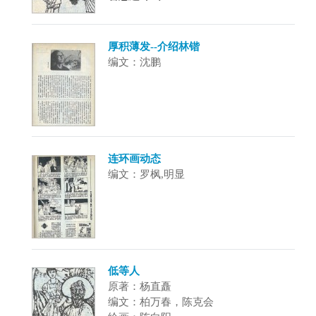
厚积薄发--介绍林锴
编文：沈鹏
连环画动态
编文：罗枫,明显
低等人
原著：杨直矗
编文：柏万春，陈克会