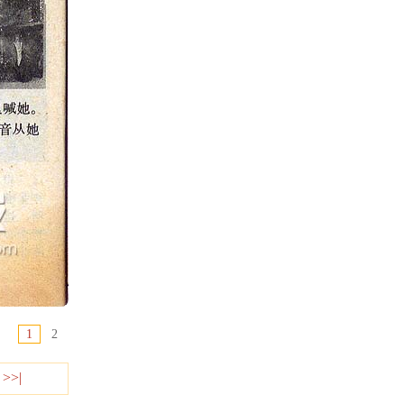
1
2
>>|