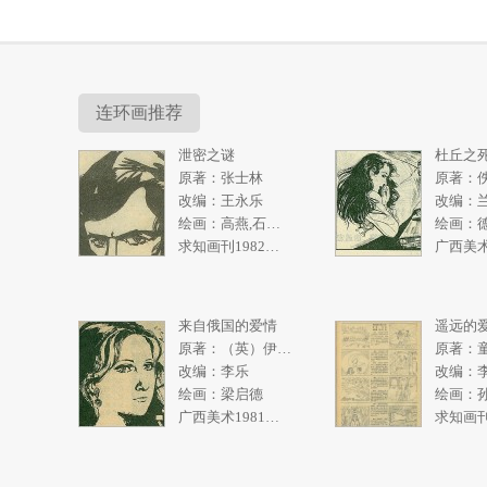
连环画推荐
泄密之谜
杜丘之
原著：张士林
原著：
改编：王永乐
改编：
绘画：高燕,石奇人
绘画：
求知画刊1982年2期
来自俄国的爱情
遥远的
原著：（英）伊恩弗利明
原著：
改编：李乐
改编：
绘画：梁启德
广西美术1981年2期