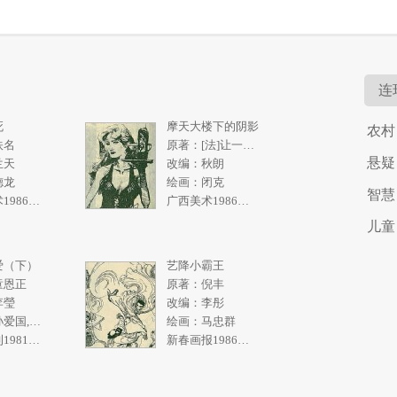
连
死
摩天大楼下的阴影
农村
佚名
原著：[法]让一皮埃尔.拉阿里
悬疑
兰天
改编：秋朗
德龙
绘画：闭克
智慧
广西美术1986年5期
广西美术1986年4期
儿童
爱（下）
艺降小霸王
童恩正
原著：倪丰
李瑩
改编：李彤
绘画：孙爱国,张一民
绘画：马忠群
求知画刊1981年2期
新春画报1986年10期