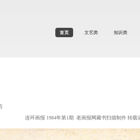
首页
文艺类
知识类
佰
连环画报 1984年第1期 老画报网藏书扫描制作 转