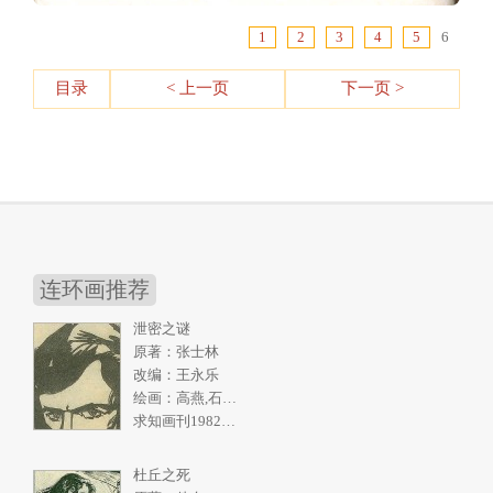
1
2
3
4
5
6
目录
< 上一页
下一页 >
连环画推荐
泄密之谜
原著：张士林
改编：王永乐
绘画：高燕,石奇人
求知画刊1982年2期
杜丘之死