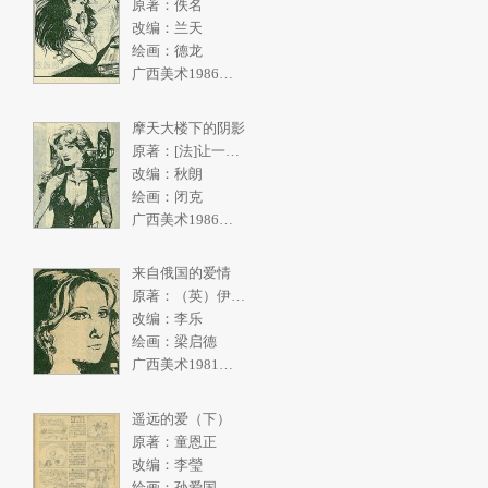
原著：佚名
改编：兰天
绘画：德龙
广西美术1986年5期
摩天大楼下的阴影
原著：[法]让一皮埃尔.拉阿里
改编：秋朗
绘画：闭克
广西美术1986年4期
来自俄国的爱情
原著：（英）伊恩弗利明
改编：李乐
绘画：梁启德
广西美术1981年2期
遥远的爱（下）
原著：童恩正
改编：李瑩
绘画：孙爱国,张一民