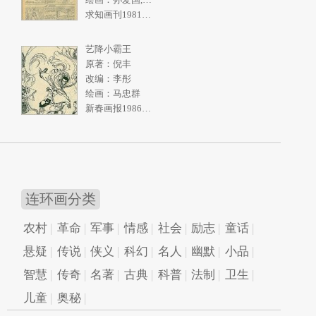
求知画刊1981年2期
艺降小霸王
原著：倪丰
改编：李彤
绘画：马忠群
新春画报1986年10期
连环画分类
农村
革命
军事
情感
社会
励志
童话
悬疑
传说
侠义
科幻
名人
幽默
小品
智慧
传奇
名著
古典
科普
法制
卫生
儿童
奥秘