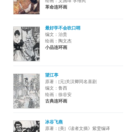
绘画：文国璋 李维民
革命连环画
最好学不会吹口哨
编文：治贵
绘画：陶文杰
小品连环画
望江亭
原著：[元]关汉卿同名喜剧
编文：鲁西
绘画：徐谷安
古典连环画
冰谷飞燕
原著：[美]《读者文摘》紫雯编译