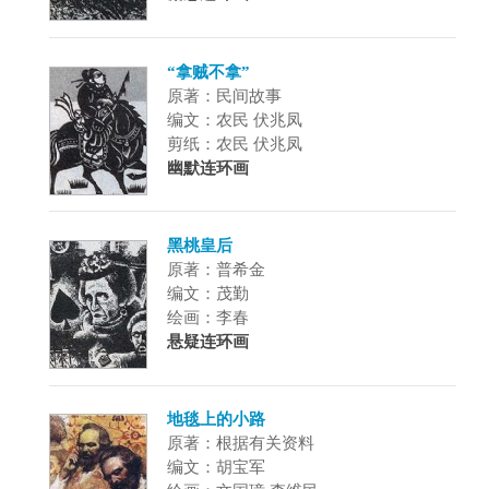
“拿贼不拿”
原著：民间故事
编文：农民 伏兆凤
剪纸：农民 伏兆凤
幽默连环画
黑桃皇后
原著：普希金
编文：茂勤
绘画：李春
悬疑连环画
地毯上的小路
原著：根据有关资料
编文：胡宝军