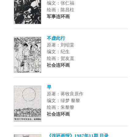
编文：张仁福
绘画：陈昌柱
军事连环画
不虚此行
原著：刘绍棠
编文：纪生
绘画：贺友直
社会连环画
旱
原著：蒋牧良原作
编文：绿梦 黎黎
绘画：朱黎黎
社会连环画
《连环画报》1987年11期 目录