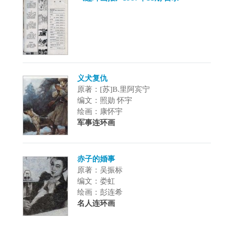
义犬复仇
原著：[苏]B.里阿宾宁
编文：照勋 怀宇
绘画：康怀宇
军事连环画
赤子的婚事
原著：吴振标
编文：娄虹
绘画：彭连希
名人连环画