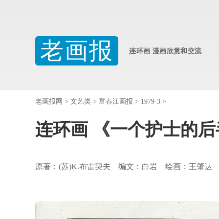
老画报
连环画 漫画欣赏和交流
老画报网
>
文艺类
>
富春江画报
>
1979-3
>
连环画 《一个护士的后
原著：(苏)K.布雷契夫 编文：白岩 绘画：王肇达