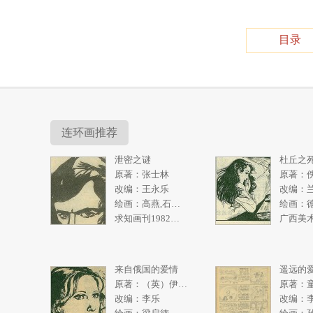
目录
连环画推荐
泄密之谜
杜丘之
原著：张士林
原著：
改编：王永乐
改编：
绘画：高燕,石奇人
绘画：
求知画刊1982年2期
来自俄国的爱情
遥远的
原著：（英）伊恩弗利明
原著：
改编：李乐
改编：