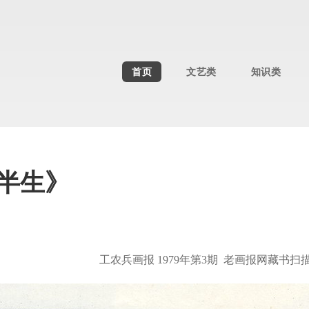
首页
文艺类
知识类
半生》
工农兵画报 1979年第3期 老画报网藏书