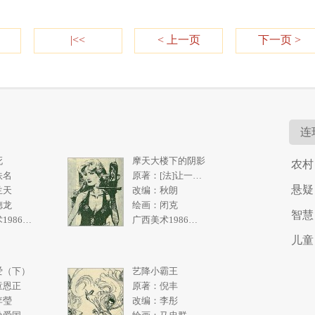
|<<
< 上一页
下一页 >
连
死
摩天大楼下的阴影
农村
佚名
原著：[法]让一皮埃尔.拉阿里
悬疑
兰天
改编：秋朗
德龙
绘画：闭克
智慧
广西美术1986年5期
广西美术1986年4期
儿童
爱（下）
艺降小霸王
童恩正
原著：倪丰
李瑩
改编：李彤