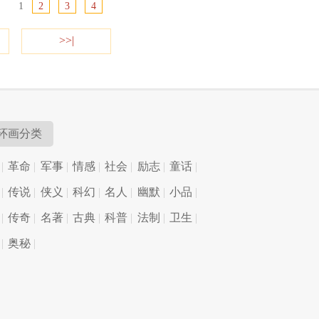
1
2
3
4
>>|
环画分类
革命
军事
情感
社会
励志
童话
传说
侠义
科幻
名人
幽默
小品
传奇
名著
古典
科普
法制
卫生
奥秘