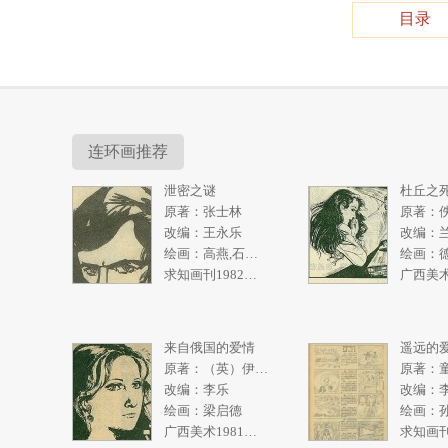
目录
连环画推荐
泄密之谜
杜丘之
原著：张士林
原著：
改编：王永乐
改编：
绘画：高燕,石奇人
绘画：
求知画刊1982年2期
来自俄国的爱情
遥远的
原著：（英）伊恩弗利明
原著：
改编：李乐
改编：
绘画：梁启德
广西美术1981年2期