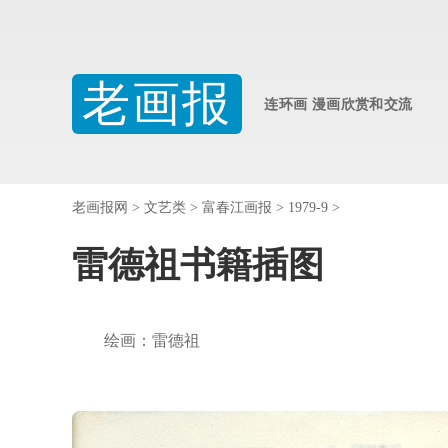
老画报
连环画 漫画欣赏和交流
老画报网
>
文艺类
>
富春江画报
>
1979-9
>
雷德祖书籍插图
绘画：雷德祖