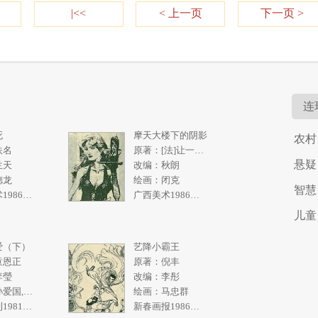
|<<
< 上一页
下一页 >
连
死
摩天大楼下的阴影
农村
佚名
原著：[法]让一皮埃尔.拉阿里
悬疑
兰天
改编：秋朗
德龙
绘画：闭克
智慧
广西美术1986年5期
广西美术1986年4期
儿童
爱（下）
艺降小霸王
童恩正
原著：倪丰
李瑩
改编：李彤
绘画：孙爱国,张一民
绘画：马忠群
求知画刊1981年2期
新春画报1986年10期