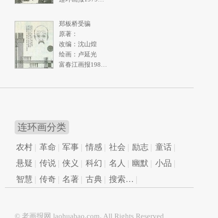
郑板桥受骗
原著：
改编：沈山煌
绘画：卢延光
富春江画报1986年3期
连环画分类
农村
革命
军事
情感
社会
励志
童话
悬疑
传说
侠义
科幻
名人
幽默
小品
智慧
传奇
名著
古典
搜索…
© 老画报网
laohuabao.com
. All Rights Reserved