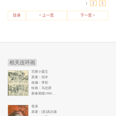
1
2
3
目录
< 上一页
下一页 >
相关连环画
艺降小霸王
原著：倪丰
改编：李彤
绘画：马忠群
新春画报1986年10期
母亲
原著：[苏]高尔基