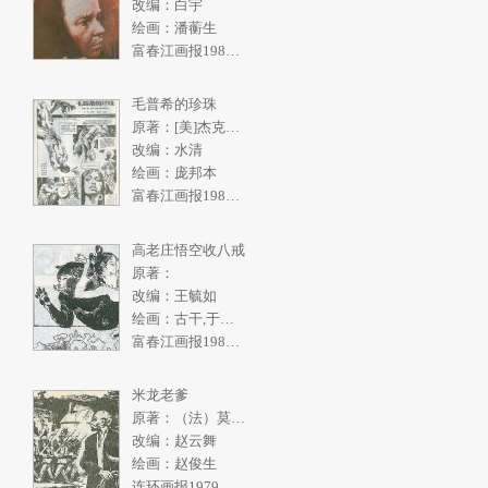
改编：白宇
绘画：潘蘅生
富春江画报1986年5期
毛普希的珍珠
原著：[美]杰克伦敦《南洋购珠记》
改编：水清
绘画：庞邦本
富春江画报1986年4期
高老庄悟空收八戒
原著：
改编：王毓如
绘画：古干,于绍文
富春江画报1982年2期
米龙老爹
原著：（法）莫泊桑
改编：赵云舞
绘画：赵俊生
连环画报1979年10期