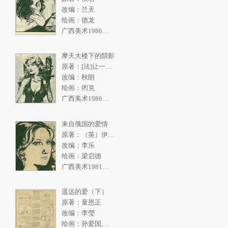
改编：兰天
绘画：德龙
广西美术1986年5期
摩天大楼下的阴影
原著：[法]让一皮埃尔.拉阿里
改编：秋朗
绘画：闭克
广西美术1986年4期
来自俄国的爱情
原著：（英）伊恩弗利明
改编：李乐
绘画：梁启德
广西美术1981年2期
遥远的爱（下）
原著：童恩正
改编：李瑩
绘画：孙爱国,张一民