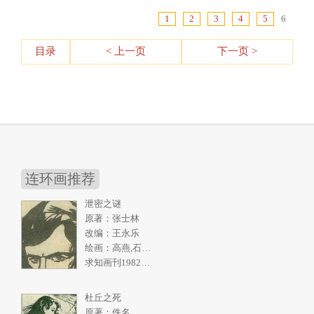
1
2
3
4
5
6
目录
< 上一页
下一页 >
连环画推荐
泄密之谜
原著：张士林
改编：王永乐
绘画：高燕,石奇人
求知画刊1982年2期
杜丘之死
原著：佚名