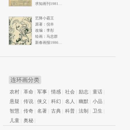
求知画刊1981年2期
艺降小霸王
原著：倪丰
改编：李彤
绘画：马忠群
新春画报1986年10期
连环画分类
农村
革命
军事
情感
社会
励志
童话
悬疑
传说
侠义
科幻
名人
幽默
小品
智慧
传奇
名著
古典
科普
法制
卫生
儿童
奥秘