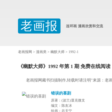
老画报
连环画 漫画欣赏和交流
老画报网
>
漫画类
>
幽默大师
>
1992-1
《幽默大师》1992 年第 1 期 免费在线阅读
老画报网藏书扫描制作,转载时请注明"来源：老
错误的喜剧
原著：(波兰)显克微支
编文：陈友冰
绘画：谷天宁