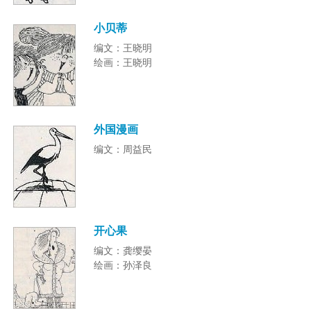
小贝蒂
编文：王晓明
绘画：王晓明
外国漫画
编文：周益民
开心果
编文：龚缨晏
绘画：孙泽良