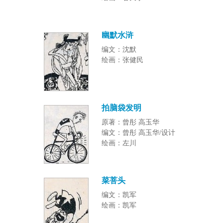
幽默水浒
编文：沈默
绘画：张健民
拍脑袋发明
原著：曾彤 高玉华
编文：曾彤 高玉华/设计
绘画：左川
菜菩头
编文：凯军
绘画：凯军