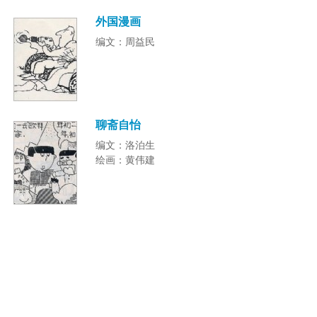
外国漫画
编文：周益民
聊斋自怡
编文：洛泊生
绘画：黄伟建