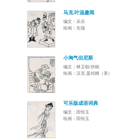
马克.叶温趣闻
编文：乐乐
绘画：先瑞
小淘气但尼斯
编文：林玉聪/供稿
绘画：汉克.盖却姆（美）
可乐版成语词典
编文：田恒玉
绘画：田恒玉