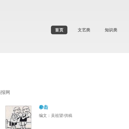
首页
文艺类
知识类
画报网
拳击
编文：吴祖望/供稿