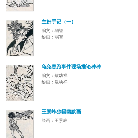
主妇手记（一）
编文：弱智
绘画：弱智
龟兔赛跑事件现场推论种种
编文：敖幼祥
绘画：敖幼祥
王景峰独幅幽默画
绘画：王景峰