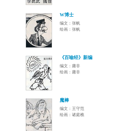
W博士
编文：张帆
绘画：张帆
《百喻经》新编
编文：庸非
绘画：庸非
魔棒
编文：王守范
绘画：诸庭樵