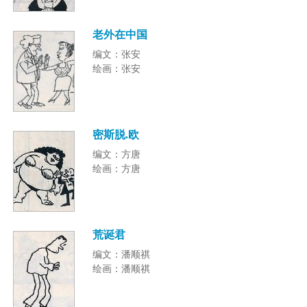
老外在中国
编文：张安
绘画：张安
密斯脱.欧
编文：方唐
绘画：方唐
荒诞君
编文：潘顺祺
绘画：潘顺祺