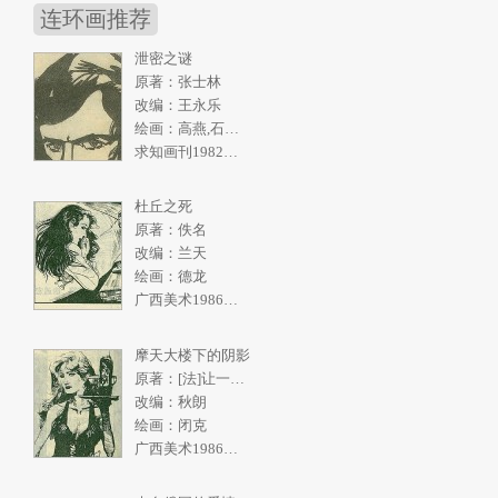
连环画推荐
泄密之谜
原著：张士林
改编：王永乐
绘画：高燕,石奇人
求知画刊1982年2期
杜丘之死
原著：佚名
改编：兰天
绘画：德龙
广西美术1986年5期
摩天大楼下的阴影
原著：[法]让一皮埃尔.拉阿里
改编：秋朗
绘画：闭克
广西美术1986年4期