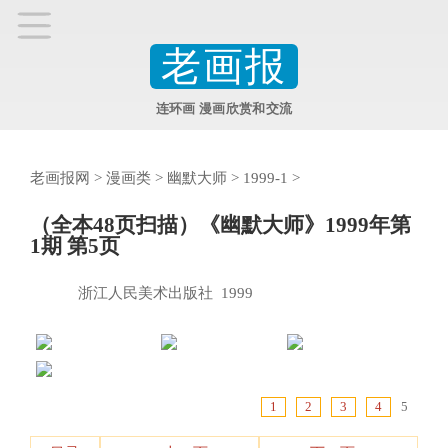
老画报
连环画 漫画欣赏和交流
老画报网
>
漫画类
>
幽默大师
>
1999-1
>
（全本48页扫描）《幽默大师》1999年第
1期 第5页
浙江人民美术出版社 1999
1
2
3
4
5