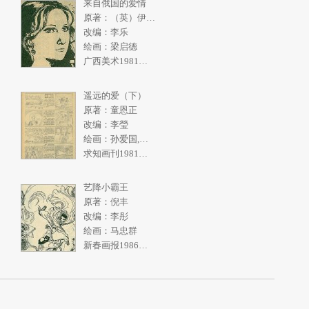
来自俄国的爱情
原著：（英）伊恩弗利明
改编：李乐
绘画：梁启德
广西美术1981年2期
遥远的爱（下）
原著：童恩正
改编：李瑩
绘画：孙爱国,张一民
求知画刊1981年2期
艺降小霸王
原著：倪丰
改编：李彤
绘画：马忠群
新春画报1986年10期