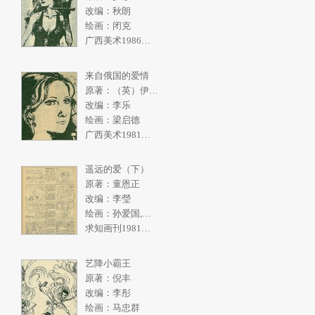
改编：秋朗
绘画：闭克
广西美术1986年4期
来自俄国的爱情
原著：（英）伊恩弗利明
改编：李乐
绘画：梁启德
广西美术1981年2期
遥远的爱（下）
原著：童恩正
改编：李瑩
绘画：孙爱国,张一民
求知画刊1981年2期
艺降小霸王
原著：倪丰
改编：李彤
绘画：马忠群