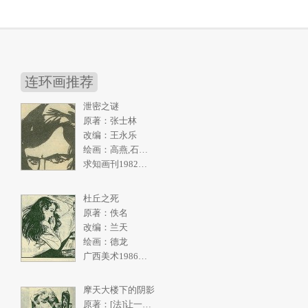
连环画推荐
泄密之谜
原著：张士林
改编：王永乐
绘画：高燕,石奇人
求知画刊1982年2期
杜丘之死
原著：佚名
改编：兰天
绘画：德龙
广西美术1986年5期
摩天大楼下的阴影
原著：[法]让一皮埃尔.拉阿里