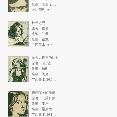
绘画：高燕,石奇人
求知画刊1982年2期
杜丘之死
原著：佚名
改编：兰天
绘画：德龙
广西美术1986年5期
摩天大楼下的阴影
原著：[法]让一皮埃尔.拉阿里
改编：秋朗
绘画：闭克
广西美术1986年4期
来自俄国的爱情
原著：（英）伊恩弗利明
改编：李乐
绘画：梁启德
广西美术1981年2期