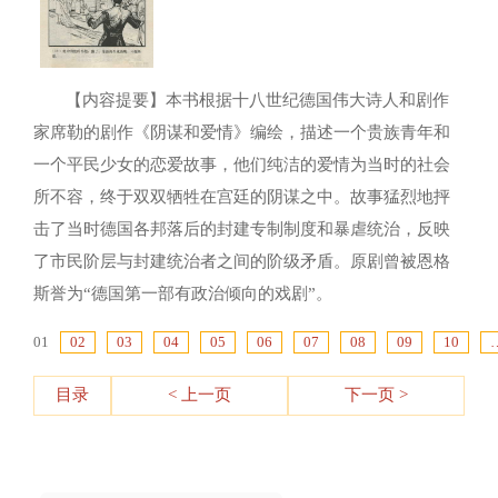
【内容提要】本书根据十八世纪德国伟大诗人和剧作
家席勒的剧作《阴谋和爱情》编绘，描述一个贵族青年和
一个平民少女的恋爱故事，他们纯洁的爱情为当时的社会
所不容，终于双双牺牲在宫廷的阴谋之中。故事猛烈地抨
击了当时德国各邦落后的封建专制制度和暴虐统治，反映
了市民阶层与封建统治者之间的阶级矛盾。原剧曾被恩格
斯誉为“德国第一部有政治倾向的戏剧”。
01
02
03
04
05
06
07
08
09
10
目录
< 上一页
下一页 >