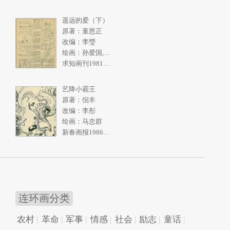
遥远的爱（下）
原著：童恩正
改编：李瑩
绘画：孙爱国,张一民
求知画刊1981年2期
艺降小霸王
原著：倪丰
改编：李彤
绘画：马忠群
新春画报1986年10期
连环画分类
农村
革命
军事
情感
社会
励志
童话