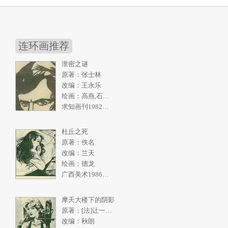
连环画推荐
泄密之谜
原著：张士林
改编：王永乐
绘画：高燕,石奇人
求知画刊1982年2期
杜丘之死
原著：佚名
改编：兰天
绘画：德龙
广西美术1986年5期
摩天大楼下的阴影
原著：[法]让一皮埃尔.拉阿里
改编：秋朗