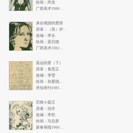
绘画：闭克
广西美术1986年4期
来自俄国的爱情
原著：（英）伊恩弗利明
改编：李乐
绘画：梁启德
广西美术1981年2期
遥远的爱（下）
原著：童恩正
改编：李瑩
绘画：孙爱国,张一民
求知画刊1981年2期
艺降小霸王
原著：倪丰
改编：李彤
绘画：马忠群
新春画报1986年10期