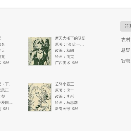
连
死
摩天大楼下的阴影
农村
佚名
原著：[法]让一皮埃尔.拉阿里
悬疑
兰天
改编：秋朗
德龙
绘画：闭克
智慧
广西美术1986年5期
广西美术1986年4期
爱（下）
艺降小霸王
童恩正
原著：倪丰
李瑩
改编：李彤
绘画：孙爱国,张一民
绘画：马忠群
求知画刊1981年2期
新春画报1986年10期