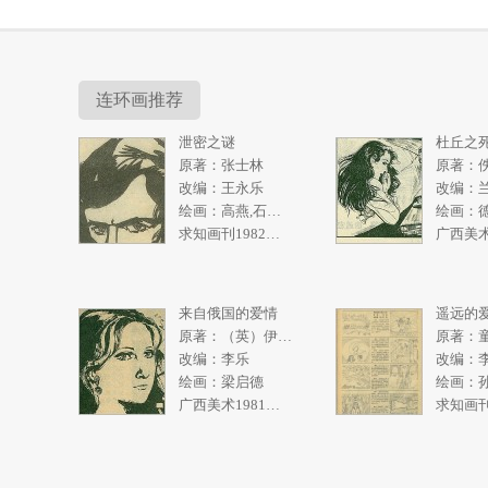
连环画推荐
泄密之谜
杜丘之
原著：张士林
原著：
改编：王永乐
改编：
绘画：高燕,石奇人
绘画：
求知画刊1982年2期
来自俄国的爱情
遥远的
原著：（英）伊恩弗利明
原著：
改编：李乐
改编：
绘画：梁启德
广西美术1981年2期