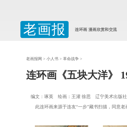
老画报
连环画 漫画欣赏和交流
老画报网
>
小人书
>
革命战争
>
连环画《五块大洋》 1
编文：琢英 绘画：王灌 徐思 辽宁美术出版社 1
此连环画来源于连友“一步”藏书扫描，同意