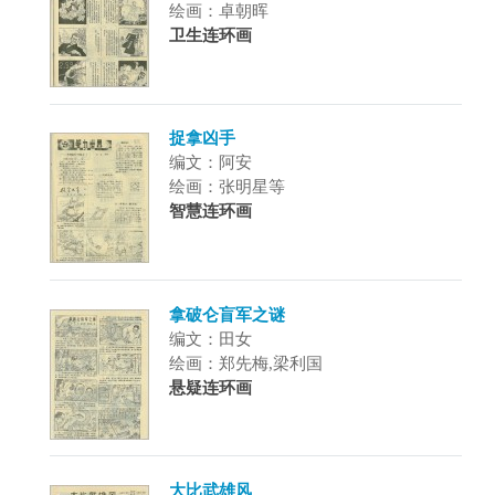
绘画：卓朝晖
卫生连环画
捉拿凶手
编文：阿安
绘画：张明星等
智慧连环画
拿破仑盲军之谜
编文：田女
绘画：郑先梅,梁利国
悬疑连环画
大比武雄风