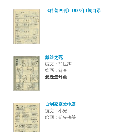
《科普画刊》1985年1期目录
戴维之死
编文：熊世杰
绘画：翁奋
悬疑连环画
自制家庭发电器
编文：小光
绘画：郑先梅等