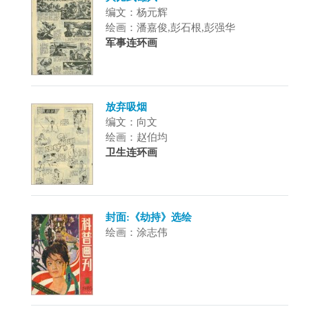
编文：杨元辉
绘画：潘嘉俊,彭石根,彭强华
军事连环画
放弃吸烟
编文：向文
绘画：赵伯均
卫生连环画
封面:《劫持》选绘
绘画：涂志伟