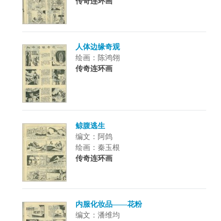
传奇连环画
人体边缘奇观
绘画：陈鸿翎
传奇连环画
鲸腹逃生
编文：阿鸽
绘画：秦玉根
传奇连环画
内服化妆品——花粉
编文：潘维均