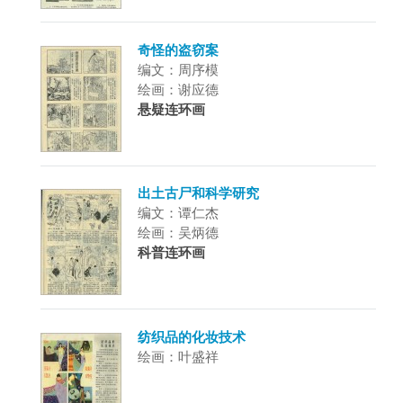
奇怪的盗窃案
编文：周序模
绘画：谢应德
悬疑连环画
出土古尸和科学研究
编文：谭仁杰
绘画：吴炳德
科普连环画
纺织品的化妆技术
绘画：叶盛祥