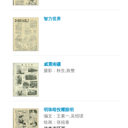
智力世界
威震南疆
摄影：秋生,旌整
明珠暗投耀眼明
编文：王素一,吴招珺
绘画：张祖泰