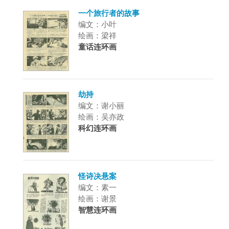
一个旅行者的故事
编文：小叶
绘画：梁祥
童话连环画
劫持
编文：谢小丽
绘画：吴亦政
科幻连环画
怪诗决悬案
编文：素一
绘画：谢景
智慧连环画