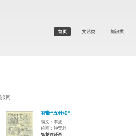
首页
文艺类
知识类
画报网
智断“五针松”
编文：李波
绘画：钟贤昶
智慧连环画