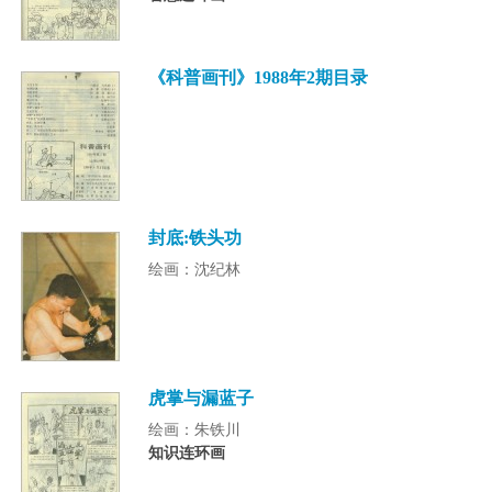
《科普画刊》1988年2期目录
封底:铁头功
绘画：沈纪林
虎掌与漏蓝子
绘画：朱铁川
知识连环画