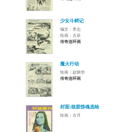
少女斗鳄记
编文：李志
绘画：古辰
传奇连环画
魔火行动
绘画：赵炳华
传奇连环画
封面:核脏惊魂选绘
绘画：古月