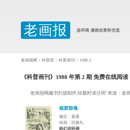
老画报
连环画 漫画欣赏和交流
老画报网
>
科普类
>
科普画刊
>
1988-2
《科普画刊》1988 年第 2 期 免费在线阅读
老画报网藏书扫描制作,转载时请注明"来源：老
核脏惊魂
编文：嘉嘉
绘画：区焕礼
科幻连环画