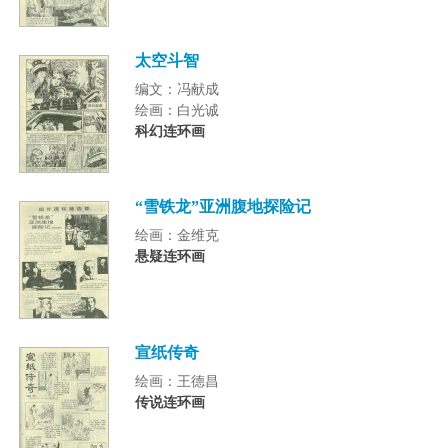
太空斗智
编文：冯献成
绘画：白光诚
科幻连环画
“雪铁龙”亚洲腹地探险记
绘画：金维克
悬疑连环画
宣纸传奇
绘画：王德昌
传说连环画