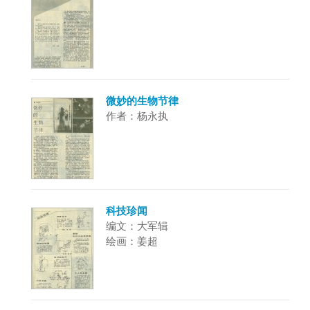
微妙的生物节律
作者：杨永执
科技珍闻
编文：大军辑
绘画：姜超