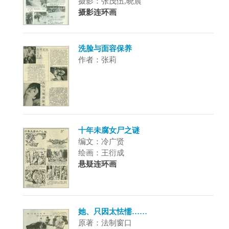
摄影：张茂伍,晓晨
摄影连环画
洗脸与面容保养
作者：张莉
十年未腐女尸之谜
编文：冷广贤
绘画：王衍成
悬疑连环画
她、只因太怯懦……
原著：法制窗口