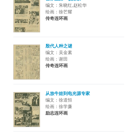
编文：朱晓红,赵松华
绘画：徐芒耀
传奇连环画
殷代人种之谜
编文：吴金素
绘画：谢田
传奇连环画
从放牛娃到电光源专家
编文：徐道恒
绘画：徐学廉
励志连环画