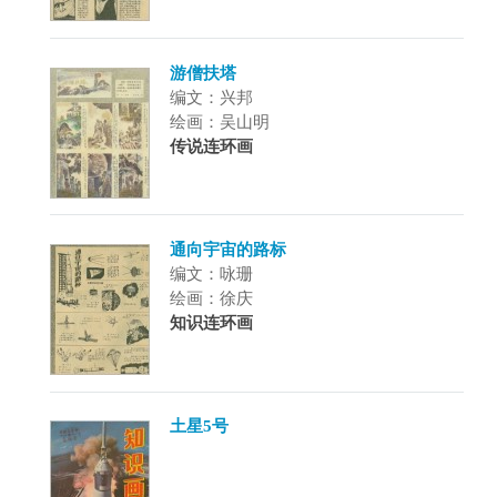
游僧扶塔
编文：兴邦
绘画：吴山明
传说连环画
通向宇宙的路标
编文：咏珊
绘画：徐庆
知识连环画
土星5号