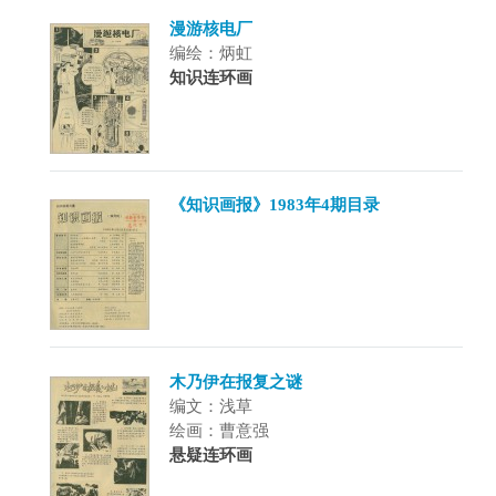
漫游核电厂
编绘：炳虹
知识连环画
《知识画报》1983年4期目录
木乃伊在报复之谜
编文：浅草
绘画：曹意强
悬疑连环画