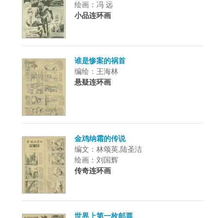
绘画：冯 远
小品连环画
谁是惨案的祸首
编绘：王海林
悬疑连环画
金鸡纳霜的传说
编文：林颂英,陆圣洁
绘画：刘国辉
传奇连环画
世界上第一枚邮票