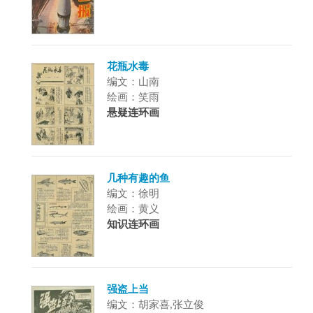
花瓶水毒
编文：山南
绘画：笑雨
悬疑连环画
几种有趣的鱼
编文：徐明
绘画：黄义
知识连环画
强盗上当
编文：胡家喜,张立俊