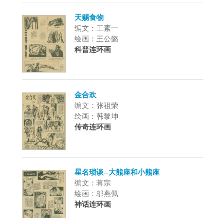
天赐食物
编文：王素一
绘画：王公懿
科普连环画
金合欢
编文：张祖荣
绘画：韩黎坤
传奇连环画
星名琐谈--大熊座和小熊座
编文：蒋宗
绘画：邬燕佩
神话连环画