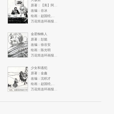
原著：【美】阿瑟.黑利
改编：谷冰
绘画：赵国经,王美芳
万花筒连环画报1988年4期
金星蜘蛛人
原著：彭懿
改编：徐谷安
绘画：陈光明
万花筒连环画报1987年9期
少女和逃犯
原著：金鑫
改编：沈积才
绘画：赵国经,王美芳
万花筒连环画报1987年6期