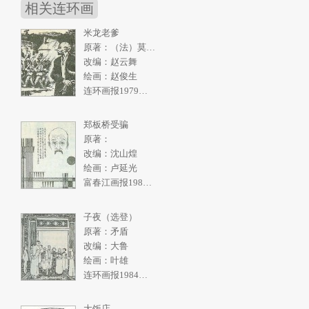
相关连环画
米龙老爹
原著：（法）莫泊桑
改编：赵云舞
绘画：赵俊生
连环画报1979年10期
郑板桥受骗
原著：
改编：沈山煌
绘画：卢延光
富春江画报1986年3期
子夜（选登）
原著：矛盾
改编：大鲁
绘画：叶雄
连环画报1984年11期
大饭店